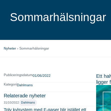
Sommarhälsningar
Nyheter
›
Sommarhälsningar
Publiceringsdatum
Ett ha
01/06/2022
ligger
Kategori
Dahlmans
Relaterade nyheter
31/10/2022
Dahlmans
Tolv kylsystem med F-gaser blir istället ett