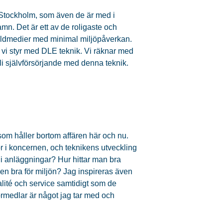
i Stockholm, som även de är med i
mn. Det är ett av de roligaste och
ga köldmedier med minimal miljöpåverkan.
m vi styr med DLE teknik. Vi räknar med
li självförsörjande med denna teknik.
r som håller bortom affären här och nu.
r i koncernen, och teknikens utveckling
 i anläggningar? Hur hittar man bra
en bra för miljön? Jag inspireras även
valité och service samtidigt som de
förmedlar är något jag tar med och