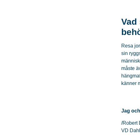
Vad 
beh
Resa jor
sin rygg
människo
måste äv
hängmatta
känner m
Jag och
/Robert
VD Dahl