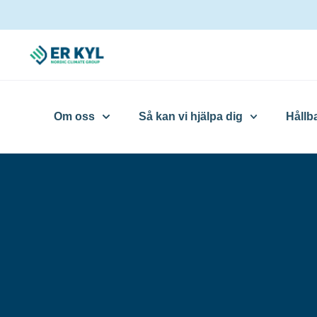
Om oss
Så kan vi hjälpa dig
Hållb