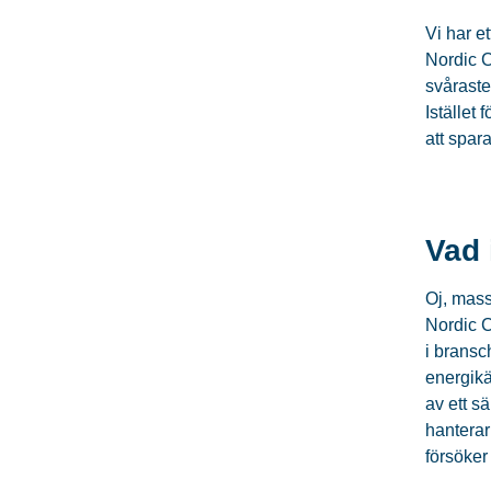
Vi har e
Nordic C
svåraste
Istället
att spar
Vad 
Oj, mass
Nordic C
i bransc
energikä
av ett s
hanterar
försöker