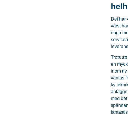
helh
Det har 
värst ha
noga med
serviceä
leverans
Trots at
en mycke
inom ny 
väntas f
kyltekni
anläggni
med det 
spännand
fantasti