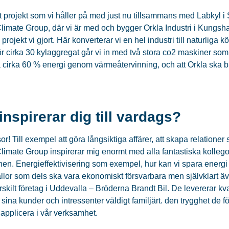
tt projekt som vi håller på med just nu tillsammans med Labkyl 
limate Group, där vi är med och bygger Orkla Industri i Kungsha
 projekt vi gjort. Här konverterar vi en hel industri till naturli
 för cirka 30 kylaggregat går vi in med två stora co2 maskiner so
a cirka 60 % energi genom värmeåtervinning, och att Orkla ska b
inspirerar dig till vardags?
or! Till exempel att göra långsiktiga affärer, att skapa relatione
limate Group inspirerar mig enormt med alla fantastiska kollego
hen. Energieffektivisering som exempel, hur kan vi spara energi
llor som dels ska vara ekonomiskt försvarbara men självklart äv
ärskilt företag i Uddevalla – Bröderna Brandt Bil. De levererar k
 sina kunder och intressenter väldigt familjärt. den trygghet de 
 applicera i vår verksamhet.