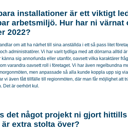
bara installationer är ett viktigt l
bar arbetsmiljö. Hur har ni värna
er 2022?
andlar om att ha närhet till sina anställda i ett så pass litet företag
och administratörer. Vi har varit tydliga med att dörrarna alltid ä
r känna sig annorlunda eller utanför, oavsett vilka karaktärer fråg
 om varandra oavsett roll i företaget. Vi har även regelbundna 
morgonmöten, men anpassade så alla kunde koppla upp sig via
 vi även fått tillfälle till regionmöten, där man får möjlighet att t
. Det är oerhört kul.
s det något projekt ni gjort hittills
r är extra stolta över?