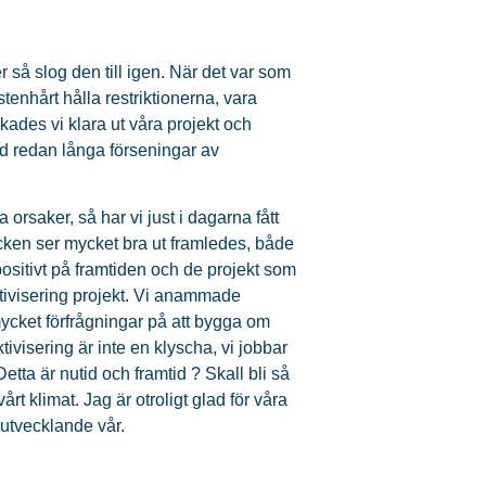
r så slog den till igen. När det var som
enhårt hålla restriktionerna, vara
ades vi klara ut våra projekt och
ed redan långa förseningar av
rsaker, så har vi just i dagarna fått
cken ser mycket bra ut framledes, både
positivt på framtiden och de projekt som
ktivisering projekt. Vi anammade
 mycket förfrågningar på att bygga om
ivisering är inte en klyscha, vi jobbar
tta är nutid och framtid ? Skall bli så
rt klimat. Jag är otroligt glad för våra
 utvecklande vår.