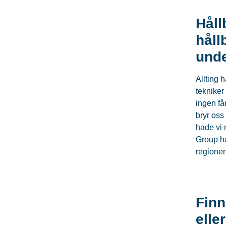
Håll
håll
und
Allting h
tekniker 
ingen få
bryr oss
hade vi 
Group har
regionen
Finn
elle