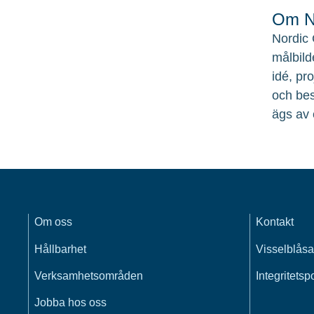
Om No
Nordic 
målbild
idé, pr
och bes
ägs av 
Om oss
Kontakt
Hållbarhet
Visselblåsa
Verksamhetsområden
Integritetsp
Jobba hos oss