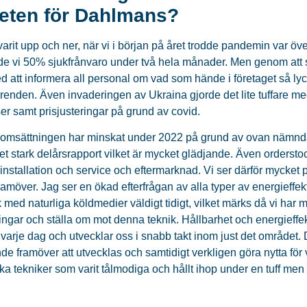
eten för Dahlmans?
varit upp och ner, när vi i början på året trodde pandemin var öve
de vi 50% sjukfrånvaro under två hela månader. Men genom att st
 att informera all personal om vad som hände i företaget så lyck
renden. Även invaderingen av Ukraina gjorde det lite tuffare m
er samt prisjusteringar på grund av covid.
t omsättningen har minskat under 2022 på grund av ovan nämnda o
t stark delårsrapport vilket är mycket glädjande. Även ordersto
installation och service och eftermarknad. Vi ser därför mycket 
ramöver. Jag ser en ökad efterfrågan av alla typer av energieffe
k med naturliga köldmedier väldigt tidigt, vilket märks då vi har
ngar och ställa om mot denna teknik. Hållbarhet och energieffekt
varje dag och utvecklar oss i snabb takt inom just det området. De
e framöver att utvecklas och samtidigt verkligen göra nytta för vå
ska tekniker som varit tålmodiga och hållt ihop under en tuff men