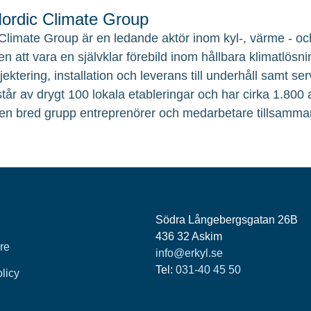
rdic Climate Group
Climate Group är en ledande aktör inom kyl-, värme - och
en att vara en självklar förebild inom hållbara klimatlösni
ojektering, installation och leverans till underhåll samt 
tår av drygt 100 lokala etableringar och har cirka 1.800
en bred grupp entreprenörer och medarbetare tillsamma
Södra Långebergsgatan 26B
436 32 Askim
re
info@erkyl.se
Tel:
031-40 45 50
olicy