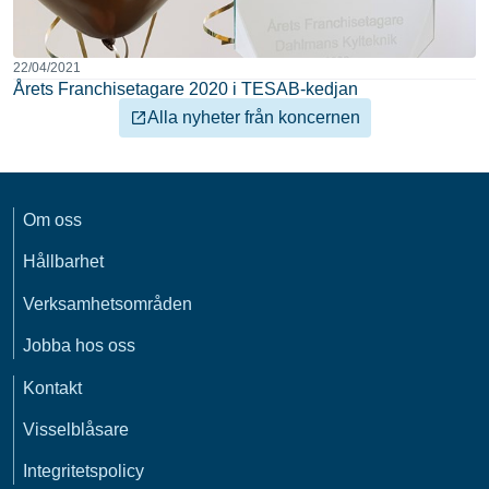
22/04/2021
Årets Franchisetagare 2020 i TESAB-kedjan
Alla nyheter från koncernen
Om oss
Hållbarhet
Verksamhetsområden
Jobba hos oss
Kontakt
Visselblåsare
Integritetspolicy